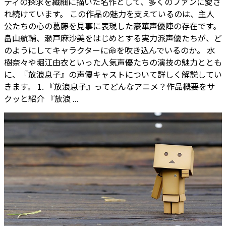
ティの探求を繊細に描いた名作として、多くのファンに愛さ
れ続けています。 この作品の魅力を支えているのは、主人
公たちの心の葛藤を見事に表現した豪華声優陣の存在です。
畠山航輔、瀬戸麻沙美をはじめとする実力派声優たちが、ど
のようにしてキャラクターに命を吹き込んでいるのか。 水
樹奈々や堀江由衣といった人気声優たちの演技の魅力ととも
に、『放浪息子』の声優キャストについて詳しく解説してい
きます。 1. 『放浪息子』ってどんなアニメ？作品概要をサ
クッと紹介 『放浪 ...