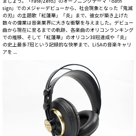
ましょう。『Fate/Zero』のオープニングテーマ「oath
sign」でのメジャーデビューから、社会現象となった『鬼滅
の刃』の主題歌「紅蓮華」「炎」まで、彼女が築き上げた
数々の偉業は音楽業界に大きな衝撃を与えました。デビュー
曲から現在に至るまでの軌跡、各楽曲のオリコンランキング
での推移、そして「紅蓮華」のオリコン38冠達成や「炎」
の史上最多7冠という記録的な快挙まで、LiSAの音楽キャリ
アを ...