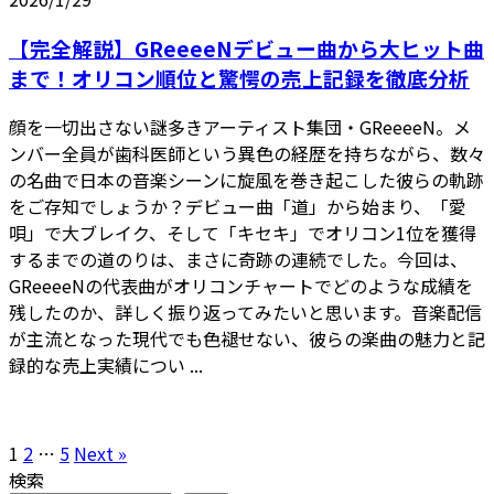
【完全解説】GReeeeNデビュー曲から大ヒット曲
まで！オリコン順位と驚愕の売上記録を徹底分析
顔を一切出さない謎多きアーティスト集団・GReeeeN。メ
ンバー全員が歯科医師という異色の経歴を持ちながら、数々
の名曲で日本の音楽シーンに旋風を巻き起こした彼らの軌跡
をご存知でしょうか？デビュー曲「道」から始まり、「愛
唄」で大ブレイク、そして「キセキ」でオリコン1位を獲得
するまでの道のりは、まさに奇跡の連続でした。今回は、
GReeeeNの代表曲がオリコンチャートでどのような成績を
残したのか、詳しく振り返ってみたいと思います。音楽配信
が主流となった現代でも色褪せない、彼らの楽曲の魅力と記
録的な売上実績につい ...
1
2
…
5
Next »
検索