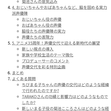
菊池さんの意気込み
4. おじいちゃんやおばあちゃんなど、脇を固める実力
派声優陣
おじいちゃん役の声優
おばあちゃん役の声優
脇役たちの声優陣の実力
声優たちの表現力
5. アニメ35周年！声優交代で迎える新時代の展望
新しい視点の導入
家族や学校生活のテーマ強化
プロデューサーのコメント
声優交代を彩る特別企画
まとめ
よくある質問
ちびまる子ちゃんの声優の交代はどのような経緯
で行われたのですか?
TARAKOさんの功績と影響力はどのようなもので
したか?
新しいまる子役の菊池こころさんはどのような経