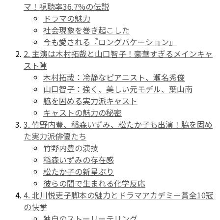
マ！視聴率36.7%の伝説
ドラマの魅力
社会現象を巻き起こした
今も愛される『ロングバケーション』
2. 主演は木村拓哉と山口智子！豪華すぎるメインキャ
スト陣
木村拓哉：冷静なピアニスト、瀬名秀俊
山口智子：強く、美しい元モデル、葉山南
脇を固める実力派キャスト
キャストの魅力の秘密
3. 竹野内豊、稲森いずみ、松たか子も出演！脇を固め
た実力派俳優たち
竹野内豊の演技
稲森いずみの存在感
松たか子の新星ぶり
彼らの間で生まれる化学反応
4. 北川悦吏子脚本の魅力とドラマアカデミー賞全10冠
の快挙
独自のストーリーテリング