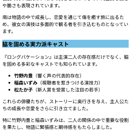
や脆さも表現されています。
南は物語の中で成長し、恋愛を通じて傷を癒す旅に出るた
め、彼女の演技は多面的で観る者を引き込むものとなってい
ます。
脇を固める実力派キャスト
『ロングバケーション』は主演二人の存在感だけでなく、脇
を固める多彩なキャストでも知られています。
竹野内豊
（響く声の代表的存在）
稲森いずみ
（視聴者を惹きつける演技力）
松たか子
（新人賞を受賞した注目の若手）
これらの俳優たちが、ストーリーに奥行きを与え、主人公た
ちの成長や恋愛をさらに引き立てました。
特に竹野内豊と稲森いずみは、二人の関係の中で重要な役割
を果たし、物語に緊張感と期待感をもたらしました。