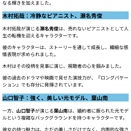
なる輝きを加えました。
木村拓哉：冷静なピアニスト、瀬名秀俊
木村拓哉が演じる
瀬名秀俊
は、売れないピアニストとして人
生の転機を迎えるキャラクターです。
彼のキャラクターは、ストーリーを通して成長し、繊細な感
情表現が求められました。
木村はその役柄を見事に演じ、視聴者の心を掴みました。
彼の過去のドラマや映画で見せた演技力が、『ロングバケー
ション』でも存分に発揮されています。
山口智子：強く、美しい元モデル、葉山南
一方、
山口智子
が演じる
葉山南
は、婚約者に振られた元モデ
ルという複雑なバックグラウンドを持つキャラクターです。
彼女の持つ魅力は、ただの美しさだけでなく、内面的な強さ