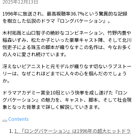
2025年12月13日
1996年に放送され、最高視聴率36.7%という驚異的な記録
を樹立した伝説のドラマ『ロングバケーション』。
木村拓哉と山口智子の絶妙なコンビネーション、竹野内豊や
稲森いずみ、松たか子といった豪華キャスト陣、そして北川
悦吏子による珠玉の脚本が織りなすこの名作は、今なお多く
の人々に愛され続けています。
冴えないピアニストと元モデルが織りなす切ないラブストー
リーは、なぜこれほどまでに人々の心を掴んだのでしょう
か。
ドラマアカデミー賞全10冠という快挙を成し遂げた『ロン
グバケーション』の魅力を、キャスト、脚本、そして社会現
象となった背景まで詳しく解説していきます。
Contents
1. 『ロングバケーション』は1996年の超大ヒットドラ