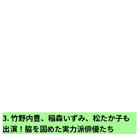
3. 竹野内豊、稲森いずみ、松たか子も
出演！脇を固めた実力派俳優たち