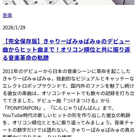
音楽
2026/1/29
【完全保存版】きゃりーぱみゅぱみゅのデビュー
曲からヒット曲まで！オリコン順位と共に振り返
る音楽革命の軌跡
2011年のデビューから日本の音楽シーンに革命を起こした
きゃりーぱみゅぱみゅ。独創的なビジュアルとキャッチーな
エレクトロポップサウンドで、国内外のファンを魅了し続け
る彼女の楽曲は、オリコンチャートでも数々の記録を打ち立
ててきました。デビュー曲『つけまつける』から
『PONPONPON』、『にんじゃりばんばん』まで、
YouTube時代の新しいヒットの形を作り出した彼女の軌跡
を、オリコン順位とともに振り返ってみましょう。音楽チャ
ートの数字だけでは語れない、きゃりーぱみゅぱみゅの真の
影響力に迫ります。 ＤＶＤ情報 ...